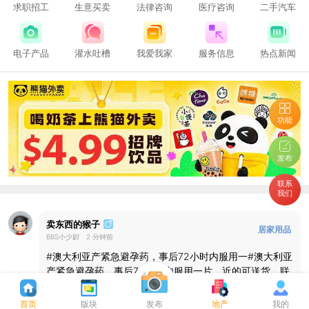
求职招工
生意买卖
法律咨询
医疗咨询
二手汽车
电子产品
灌水吐槽
我爱我家
服务信息
热点新闻
功能
发布
联系
我们
卖东西的猴子
居家用品
BBS小少尉
2 分钟前
版【二手
#澳大利亚产紧急避孕药，事后72小时内服用一#澳大利亚
市场】
产紧急避孕药，事后72小时内服用一片，近的可送货，联
系电话0424976787
查看全文
首页
版块
发布
地产
我的