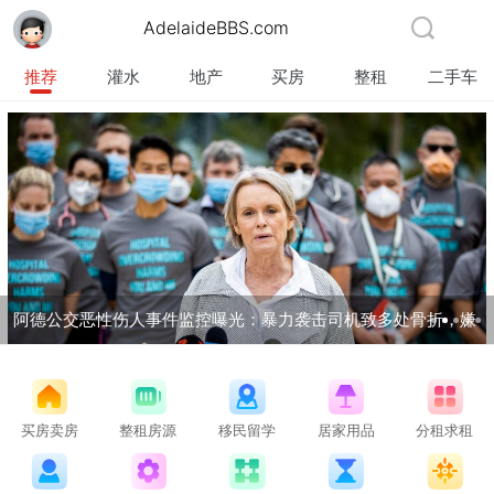
AdelaideBBS.com
推荐
灌水
地产
买房
整租
二手车
阿德公交恶性伤人事件监控曝光：暴力袭击司机致多处骨折，嫌
犯潜逃三年终获刑！
买房卖房
整租房源
移民留学
居家用品
分租求租