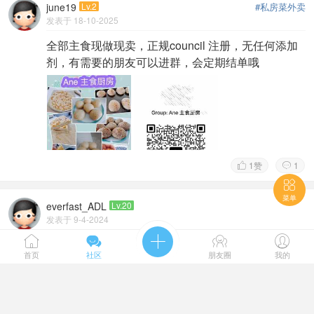
june19
Lv.2
#私房菜外卖
发表于 18-10-2025
全部主食现做现卖，正规council 注册，无任何添加
剂，有需要的朋友可以进群，会定期结单哦
1
赞
1



菜单
everfast_ADL
Lv.20
发表于 9-4-2024





红葡萄酒仓库招租，一件代发业务火爆招募中！
首页
社区
朋友圈
我的
寻找一处完美的仓储空间来支持您的红葡萄酒一件代发业务
吗？不必再寻觅！EWE ADELAIDE为您提供专业、安全、
...