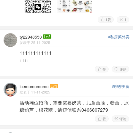
1
赞
1


ty22948553
Lv.5
#私房菜外卖
发表于 25-11-2025
111111111111
1111
赞
评论


icemomomomo
Lv.3
#聊聊美食
发表于 11-11-2025
活动摊位招商，需要需要奶茶，儿童画脸，糖画，冰
糖葫芦，棉花糖，请短信联系0466807279
赞
评论

