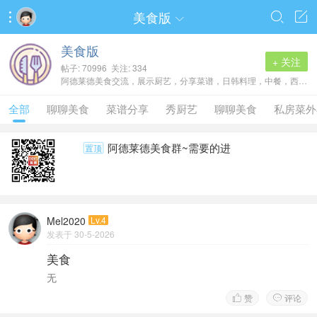
美食版




美食版
+ 关注
帖子: 70996 关注: 334
阿德莱德美食交流，展示厨艺，分享菜谱，日韩料理，中餐，西餐，甜点，快餐，私房菜都在这里。充分体现中国人的自带天赋技能！
全部
聊聊美食
菜谱分享
秀厨艺
聊聊美食
私房菜外
阿德莱德美食群~需要的进
置顶
Mel2020
Lv.4
发表于 30-5-2026
美食
无
赞
评论

