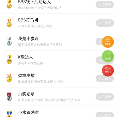
BBS线下活动达人
人工授予
参加bbs market线下活动的达人
BBS黄马褂
人工授予
花钱买的 有它就是有钱人
我是小参谋
人工授予
功能
留学移民官方信息征集活动奖励
K歌达人
发布
人工授予
参与新年抽奖获得
联系
我们
勋章发放
人工授予
勋章发放管理员专属 全能力+100
抽奖勋章
人工授予
如果你有这个勋章只能说明你的运气还不太差
小水管勋章
人工授予