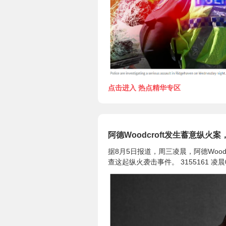
点击进入 热点精华专区
阿德Woodcroft发生蓄意纵
据8月5日报道，周三凌晨，阿德Woo
查这起纵火袭击事件。 3155161 凌晨