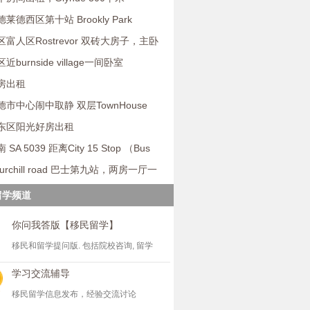
use。一间1
莱德西区第十站 Brookly Park
et s
富人区Rostrevor 双砖大房子，主卧
近burnside village一间卧室
房出租
市中心闹中取静 双层TownHouse
间
东区阳光好房出租
 SA 5039 距离City 15 Stop （Bus
urchill road 巴士第九站，两房一厅一
留学频道
你问我答版【移民留学】
移民和留学提问版. 包括院校咨询, 留学
学习交流辅导
移民留学信息发布，经验交流讨论