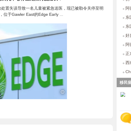
ho
敏处置失误导致一名儿童被紧急送医，现已被勒令关停至明
阿德
awler East的Edge Early ...
Than
东区
大房
东区
好
阿德
单人
正
西南
719
Ch
浴
移民