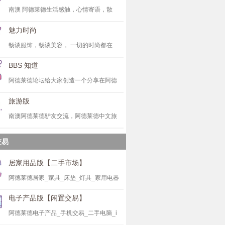
南澳 阿德莱德生活感触，心情寄语，散
魅力时尚
畅谈服饰，畅谈美容， 一切的时尚都在
BBS 知道
阿德莱德论坛给大家创造一个分享在阿德
旅游版
南澳阿德莱德驴友交流，阿德莱德中文旅
交易
居家用品版【二手市场】
阿德莱德居家_家具_床垫_灯具_家用电器
电子产品版【闲置交易】
阿德莱德电子产品_手机交易_二手电脑_i