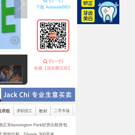
扫一扫
下载 AdelaideBBS
阿德独有生态难题，Rundle Mall大量树燕涌入！
扫一扫
收藏【朋友圈互助】
租求租
求职招工
教材
二手市场
正东kensington Park好房出租拎包
房间出租，Glynde 300平米