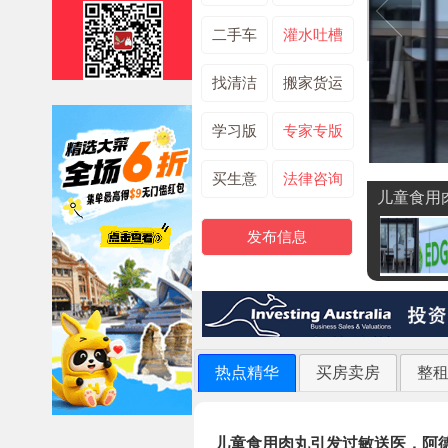
二手车
灌水吐槽
找清洁
搬家货运
学习版
专家专版
买生意
法律咨询
儿童食用
发布信息
热点精华
买房卖房
整
儿童食用肉丸引发过敏送医，阿