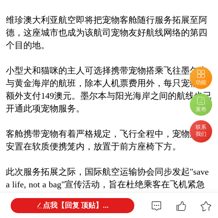
维珍澳大利亚航空即将把宠物客舱随行服务拓展至阿
德，这座城市也成为该航司宠物友好航线网络的第四
个目的地。
小型犬和猫咪的主人可选择携带宠物搭乘飞往墨尔本
与黄金海岸的航班，除本人机票费用外，每只宠物需
功能
额外支付149澳元。墨尔本与阳光海岸之间的航线也已
开通此项宠物服务。
发布
联系
客舱携带宠物有着严格规定，飞行全程中，宠物必须
我们
安置在软质便携笼内，放置于前方座椅下方。
此次服务拓展之际，国际航空运输协会同步发起"save
a life, not a bag"宣传活动，旨在杜绝乘客在飞机紧急
疏散时抢夺随身行李的行为。
点我【回复 顶贴】...