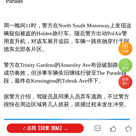
周一晚间11时，警方在North South Motorway上发现这
辆疑似被盗的Holden旅行车。随后警方出动PolAir警
用直升机，对该车展开追踪，车辆一路疾驰穿行于阿
德东北部各片区。
功能
警方在Trinity Gardens的Annesley Ave布设破胎路钉并
发布
成功奏效，但涉事车辆依旧继续行驶至The Parade路
联系
段，最终在Kensington的Tobruk Ave停下。
我们
据警方介绍，驾驶员及同乘人员弃车逃跑，不过警方
很快在周边区域将几人抓获，抓捕过程未发生冲突。
点我【回复 顶贴】...