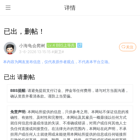
详情
已出，删帖！
小海龟会爬树
Lv.4 BBS上等兵
关注
3-6-2026 13:15:15
#厨卫#
本内容为网友发布信息，仅代表原作者观点，不代表本平台立场。
已出 请删帖
BBS提醒:
请避免提前支付订金、押金等任何费用，请与对方当面沟通，
确认资质并看清条款。谨防上当受骗。
免责声明:
本网站所提供的信息，只供参考之用。本网站不保证信息的准
确性、有效性、及时性和完整性。本网站及其雇员一概毋须以任何方式
就任何信息传递或传送的失误、不准确或错误，对用户或任何其他人士
负任何直接或间接责任。在法律允许的范围内，本网站在此声明，不承
担用户或任何人士就使用或未能使用本网站所提供的信息或任何链接所
引致的任何直接、间接、附带、从属、特殊、惩罚性或惩戒性的损害赔