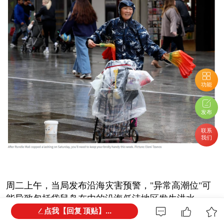
功能
发布
联系
我们
周二上午，当局发布沿海灾害预警，"异常高潮位"可
能导致包括袋鼠岛在内的沿海低洼地区发生洪水。
点我【回复 顶贴】...