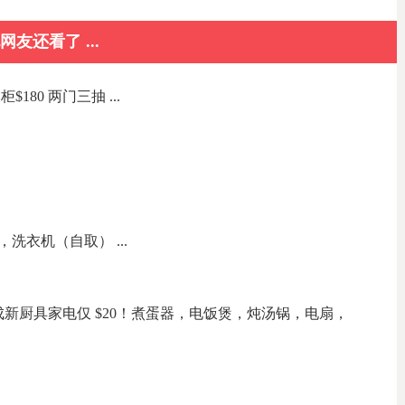
网友还看了 ...
180 两门三抽 ...
洗衣机（自取） ...
新厨具家电仅 $20！煮蛋器，电饭煲，炖汤锅，电扇，