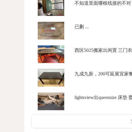
不知道里面哪根线接的不对，
已删 ...
西区5025搬家出闲置 三门衣柜$
九成九新，200可延展宜家餐桌
lightsview出queensize 床垫