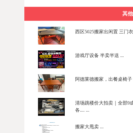
其他
西区5025搬家出闲置 三门衣柜$
游戏厅设备 半卖半送 ...
阿德莱德搬家，出餐桌椅子，
清场跳楼价大拍卖｜全部9成
各.... ...
搬家大甩卖 ...