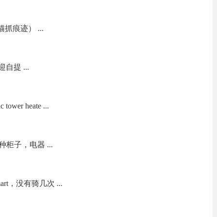
猫抓痕迹） ...
自提 ...
wer heate ...
子，电器 ...
t，没有骑几次 ...