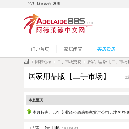
登录
找回密码
注册
门户首页
家居闲置
买房卖房
阿村论坛
二手市场交易
居家用品版【二手市场
居家用品版【二手市场】
主
»
›
›
本版置顶
本月特惠。10年专业经验滴滴搬家货运公司天津李师
0450951978，
已售、请删帖
[复制链接]