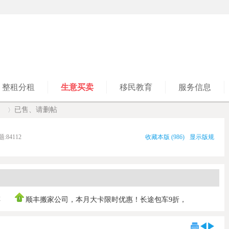
整租分租
生意买卖
移民教育
服务信息
】
已售、请删帖
题:
84112
收藏本版
(
986
)
显示版规
›
傅
顺丰搬家公司，本月大卡限时优惠！长途包车9折，
0421030103 ，垃