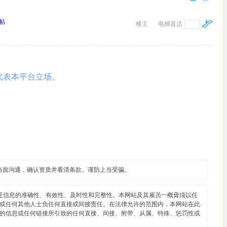
帖
楼主
电梯直达
代表本平台立场。
当面沟通，确认资质并看清条款。谨防上当受骗。
证信息的准确性、有效性、及时性和完整性。本网站及其雇员一概毋须以任
或任何其他人士负任何直接或间接责任。在法律允许的范围内，本网站在此
的信息或任何链接所引致的任何直接、间接、附带、从属、特殊、惩罚性或