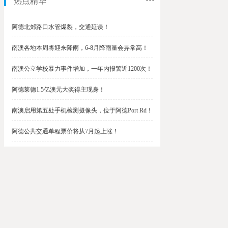
热点精华
阿德北郊路口水管爆裂，交通延误！
南澳各地本周将迎来降雨，6-8月降雨量会异常高！
南澳公立学校暴力事件增加，一年内报警近1200次！
阿德莱德1.5亿澳元大奖得主现身！
南澳启用第五处手机检测摄像头，位于阿德Port Rd！
阿德公共交通单程票价将从7月起上涨！
阿德最便宜私校之一将升级改造，新增150名学生！
$1.5亿彩票中奖者在南澳，快看看是你吗？
南澳Outer Harbor和Gawler铁路线将在周末关闭！
阿德Unley Shopping Centre周二将提供免费汉堡！