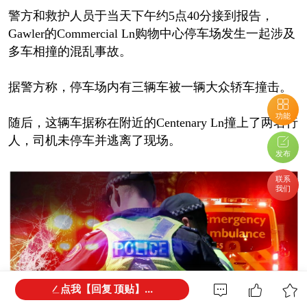
警方和救护人员于当天下午约5点40分接到报告，
Gawler的Commercial Ln购物中心停车场发生一起涉及
多车相撞的混乱事故。
据警方称，停车场内有三辆车被一辆大众轿车撞击。
功能
随后，这辆车据称在附近的Centenary Ln撞上了两名行
人，司机未停车并逃离了现场。
发布
联系
我们
点我【回复 顶贴】...