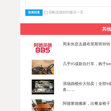
回帖后跳转到最后一页
发表回复
其他
周末休息去趟布里斯班转转？低
几乎95成新自行车，购于kmar
清场跳楼价大拍卖｜全部9成
各.... ...
阿德莱德搬家，出餐桌椅子，