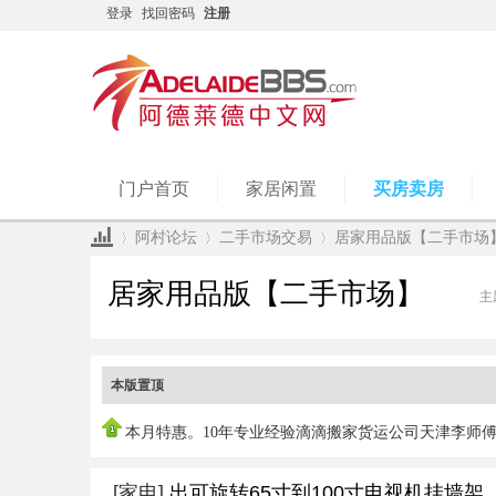
登录
找回密码
注册
门户首页
家居闲置
买房卖房
阿村论坛
二手市场交易
居家用品版【二手市场
居家用品版【二手市场】
主
»
›
›
本版置顶
本月特惠。10年专业经验滴滴搬家货运公司天津李师
0450951978，
[家电]
出可旋转65寸到100寸电视机挂墙架