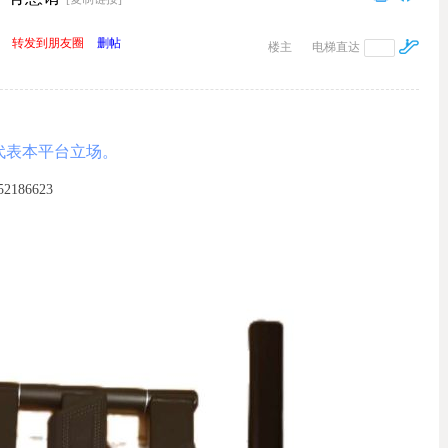
转发到朋友圈
删帖
楼主
电梯直达
代表本平台立场。
86623