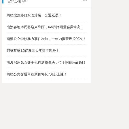
热点精华
阿德北郊路口水管爆裂，交通延误！
南澳各地本周将迎来降雨，6-8月降雨量会异常高！
南澳公立学校暴力事件增加，一年内报警近1200次！
阿德莱德1.5亿澳元大奖得主现身！
南澳启用第五处手机检测摄像头，位于阿德Port Rd！
阿德公共交通单程票价将从7月起上涨！
阿德最便宜私校之一将升级改造，新增150名学生！
$1.5亿彩票中奖者在南澳，快看看是你吗？
南澳Outer Harbor和Gawler铁路线将在周末关闭！
阿德Unley Shopping Centre周二将提供免费汉堡！