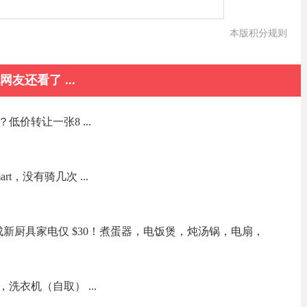
本版积分规则
网友还看了 ...
价转让一张8 ...
t，没有骑几次 ...
新厨具家电仅 $30！煮蛋器，电饭煲，炖汤锅，电扇，
洗衣机（自取） ...