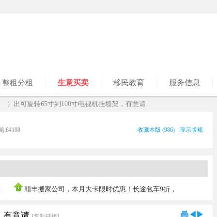
整租分租
生意买卖
移民教育
服务信息
】
出可旋转65寸到100寸电视机挂墙架，有意请
题:
84108
收藏本版
(
986
)
显示版规
›
傅
顺丰搬家公司，本月大卡限时优惠！长途包车9折，
0421030103 ，垃
，有意请
[复制链接]