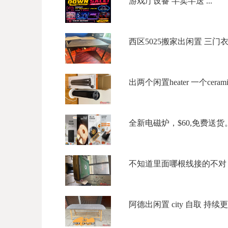
游戏厅设备 半卖半送 ...
西区5025搬家出闲置 三门衣柜$
出两个闲置heater 一个ceramic to
全新电磁炉，$60,免费送货。微信
不知道里面哪根线接的不对，
阿德出闲置 city 自取 持续更