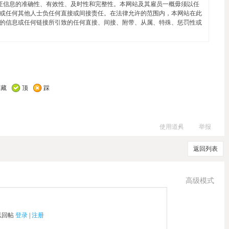
证信息的准确性、有效性、及时性和完整性。本网站及其雇员一概毋须以任
或任何其他人士负任何直接或间接责任。在法律允许的范围内，本网站在此
的信息或任何链接所引致的任何直接、间接、附带、从属、特殊、惩罚性或
收藏
顶
踩
使用道具
举报
返回列表
高级模式
以回帖
登录
|
注册