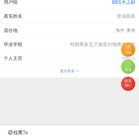
用户组
BBS大上尉
真实姓名
异域风笛
居住地
海外 澳洲
毕业学校
特朗斯多瓦兰迪亚尔地维克大学
功能
个人主页
http://
发布
显示更多
在线时间
2568 小时
联系
我们
注册时间
17-11-2008 08:52
最后访问
20-4-2026 12:25
上次活动时间
20-4-2026 12:25
上次发表时间
20-4-2026 12:29
拉黑Ta