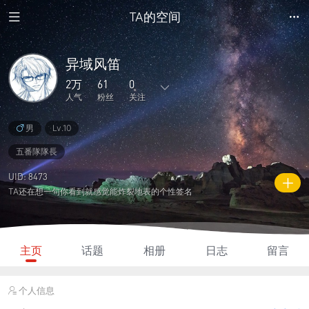
TA的空间
异域风笛
2万
61
0
人气
粉丝
关注
男
Lv.10
236
1763
1
1
8
主题
回复
日志
相册
好友
五番隊隊長
61
0
4
2万
1万
UID: 8473
粉丝
关注
说说
人气
积分
TA还在想一句你看到就感觉能炸裂地表的个性签名
主页
话题
相册
日志
留言
个人信息