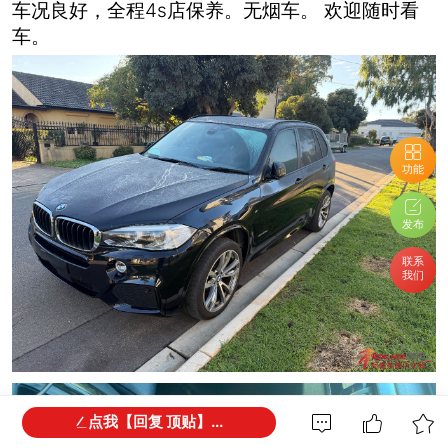
车况良好，全程4s店保养。无烟车。 欢迎随时看
车。
功能
发布
联系
我们
点我【回复 顶贴】...