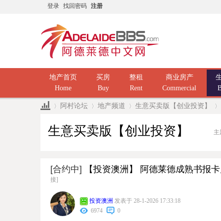
登录
找回密码
注册
地产首页
买房
整租
商业房产
Home
Buy
Rent
Commercial
B
阿村论坛
地产频道
生意买卖版【创业投资】
生意买卖版【创业投资】
主
»
›
›
›
[合约中]
【投资澳洲】 阿德莱德成熟书报卡片
接]
投资澳洲
发表于 28-1-2026 17:33:18
6974
0