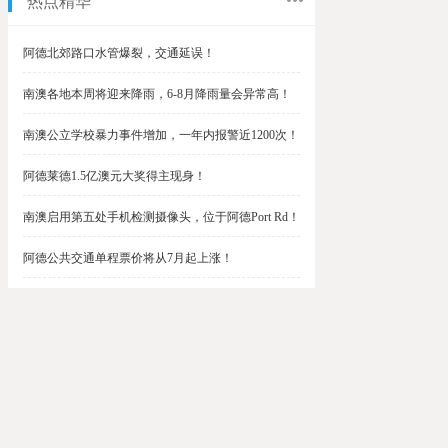
热点精华
阿德北郊路口水管爆裂，交通延误！
南澳各地本周将迎来降雨，6-8月降雨量会异常高！
南澳公立学校暴力事件增加，一年内报警近1200次！
阿德莱德1.5亿澳元大奖得主现身！
南澳启用第五处手机检测摄像头，位于阿德Port Rd！
阿德公共交通单程票价将从7月起上涨！
阿德最便宜私校之一将升级改造，新增150名学生！
$1.5亿彩票中奖者在南澳，快看看是你吗？
南澳Outer Harbor和Gawler铁路线将在周末关闭！
阿德Unley Shopping Centre周二将提供免费汉堡！