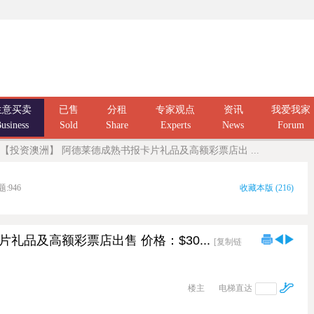
生意买卖
已售
分租
专家观点
资讯
我爱我家
usiness
Sold
Share
Experts
News
Forum
【投资澳洲】 阿德莱德成熟书报卡片礼品及高额彩票店出 ...
题:
946
收藏本版
(
216
)
礼品及高额彩票店出售 价格：$30...
[复制链
楼主
电梯直达