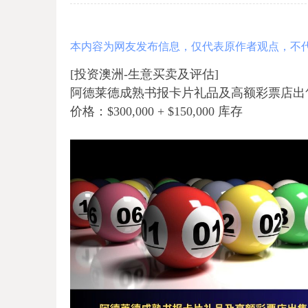
本内容为网友发布信息，仅代表原作者观点，不
[投资澳洲-生意买卖及评估]
阿德莱德成熟书报卡片礼品及高额彩票店出
价格：$300,000 + $150,000 库存