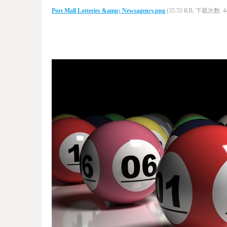
Port Mall Lotteries &amp; Newsagency.png
(35.55 KB, 下载次数: 4