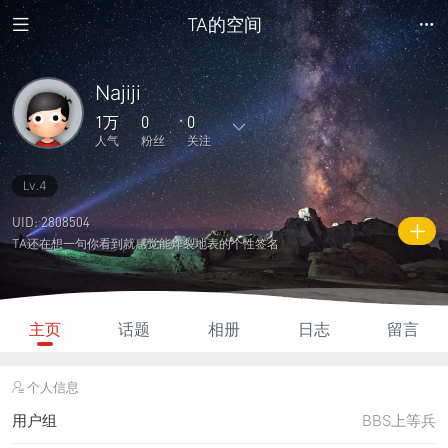
TA的空间
Najiji
1万
0
0
人气
粉丝
关注
Lv.4
39
4
0
0
0
主题
回复
日志
相册
好友
UID: 2808504
TA还在想一句你看到就感觉能炸裂地表的个性签名
0
0
0
1万
780
粉丝
关注
说说
人气
积分
主页
话题
相册
日志
留言
个人信息
用户组
BBS上等兵