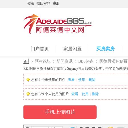
登录
找回密码
注册
门户首页
家居闲置
买房卖房
阿村论坛
新闻资讯
BBS热点
阿德再添神秘百万富翁
RE: 阿德再添神秘百万富翁：Stepney售出$200万头奖，中奖者尚未现身
您有
1
个未使用的附件
查看
|
使用
|
删除
Ad
›
›
›
›
您有
369
个未使用的图片
查看
|
使用
|
删除
手机上传图片