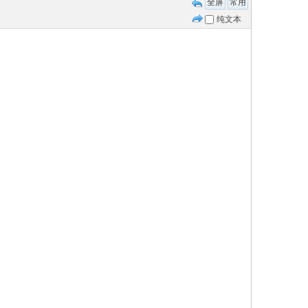
全屏
常用
纯文本