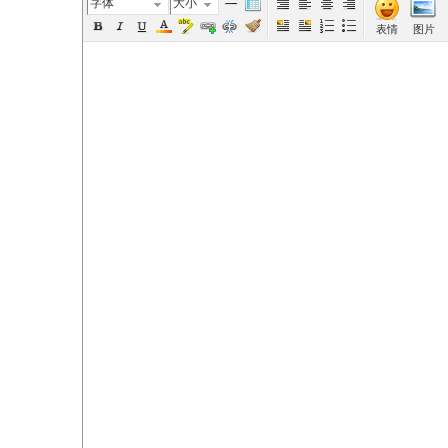
字体
大小
表情
图片
elai
de