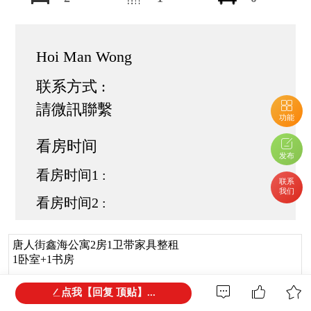
Hoi Man Wong
联系方式 :
請微訊聯繫
功能
看房时间
发布
看房时间1 :
联系
我们
看房时间2 :
唐人街鑫海公寓2房1卫带家具整租
1卧室+1书房
公寓位于唐人街附近， 步行到唐人街只需5分钟，生活方
点我【回复 顶贴】...
便交通便利