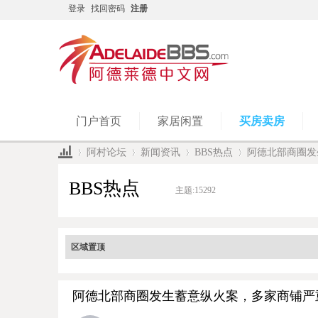
登录
找回密码
注册
门户首页
家居闲置
买房卖房
阿村论坛
新闻资讯
BBS热点
阿德北部商圈发
BBS热点
主题:
15292
»
›
›
›
区域置顶
阿德北部商圈发生蓄意纵火案，多家商铺严