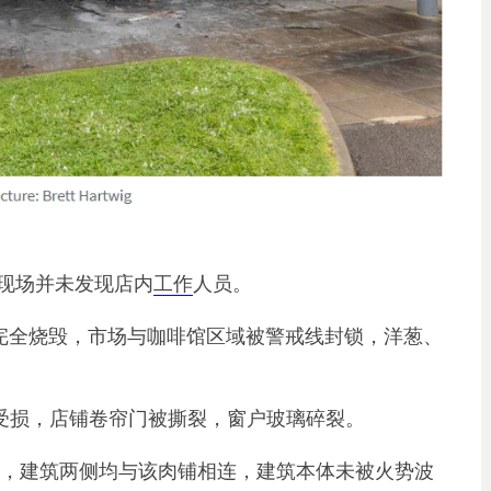
现场并未发现店内
工作
人员。
chery内部被完全烧毁，市场与咖啡馆区域被警戒线封锁，洋葱、
理发店同样受损，店铺卷帘门被撕裂，窗户玻璃碎裂。
一家私立家庭诊所，建筑两侧均与该肉铺相连，建筑本体未被火势波