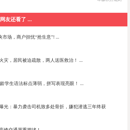
网友还看了 ...
中央市场，商户担忧“抢生意”! ...
灾，居民被迫疏散，两人送医救治！ ...
龄学生语法标点薄弱，拼写表现亮眼！ ...
曝光：暴力袭击司机致多处骨折，嫌犯潜逃三年终获
峰交通严重拥堵！ ...