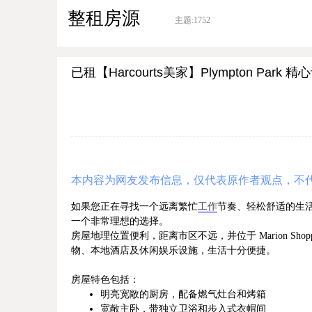
整租房源
主题:
1752
已租【Harcourts美家】Plympton Pa
本内容为网友发布信息，仅代表原作者观点，不
如果您正在寻找一个远离繁忙
工作
节奏、轻松舒适的生活空
一个非常理想的选择。
房屋地理位置便利，距离市区不远，并位于 Marion Shoppin
物、本地酒店及休闲娱乐设施，生活十分便捷。
房屋特色包括：
明亮宽敞的厨房，配备燃气灶台和烤箱
宽敞主卧，带独立卫浴和步入式衣帽间