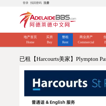
登录
找回密码
注册
地产首页
买房
整租
商业房产
Home
Buy
Rent
Commercial
B
已租【Harcourts美家】Plympton 