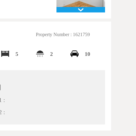
Property Number : 1621759
5
2
10
间
 :
 :