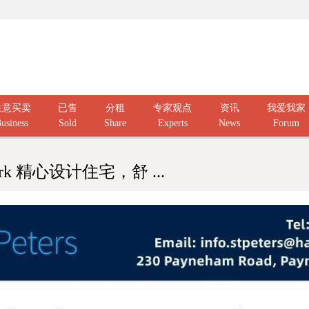
生意买卖
已售
分租
专家观点
资讯
我爱我家
usiness
Sold
Share
Experts
News
Forum
Park 精心设计住宅，舒 ...