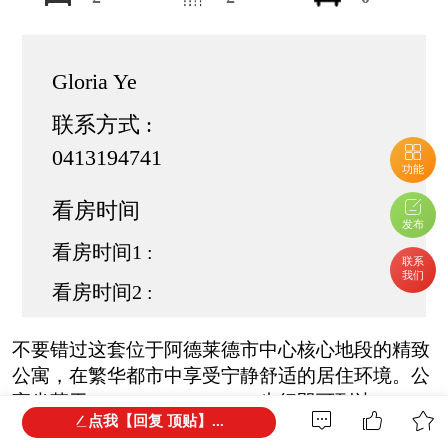
Gloria Ye
联系方式 :
0413194741
功能
看房时间
发布
看房时间1 :
联系
我们
看房时间2 :
不要错过这套位于阿德莱德市中心核心地段的精致
公寓，在繁华都市中享受宁静舒适的居住环境。公
寓坐落于King William Street，步行即可到达Rundle
点我【回复 顶贴】...
Mall购物中心，周边餐厅、咖啡馆和商店林立。无