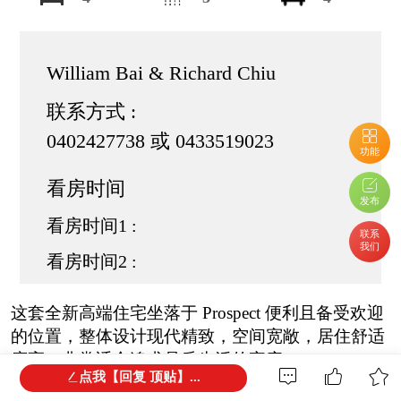
William Bai & Richard Chiu
联系方式 :
0402427738 或 0433519023
功能
看房时间
发布
看房时间1 :
联系
我们
看房时间2 :
这套全新高端住宅坐落于 Prospect 便利且备受欢迎
的位置，整体设计现代精致，空间宽敞，居住舒适
度高，非常适合追求品质生活的家庭。
点我【回复 顶贴】...
房屋共两层，布局实用，拥有 4间宽敞卧室、3间