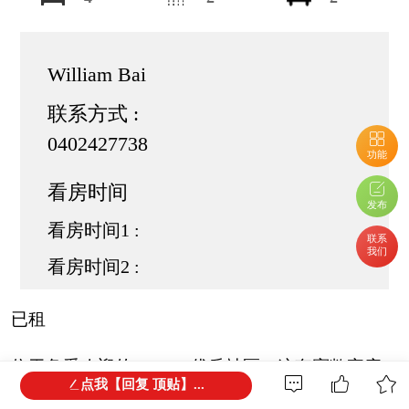
William Bai
联系方式 :
0402427738
功能
看房时间
发布
看房时间1 :
联系
我们
看房时间2 :
已租
位于备受欢迎的Malvern优质社区，这套宽敞家庭
点我【回复 顶贴】...
住宅拥有实用的户型设计、舒适的生活空间以及便